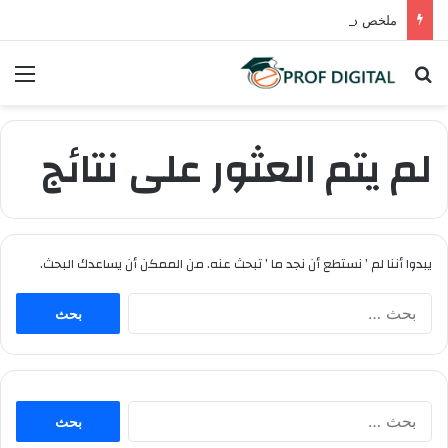
ملخص دروس اللغة العربية – المستوى السادس ابتدائي (PDF)
بحث عن
الق
لم يتم العثور على نتائج
يبدوا أننا لم ’ نستطع أن نجد ما ’ تبحث عنه. من الممكن أن يساعدك البحث.
ا
ل
ب
ح
ث
ع
ا
ن
ل