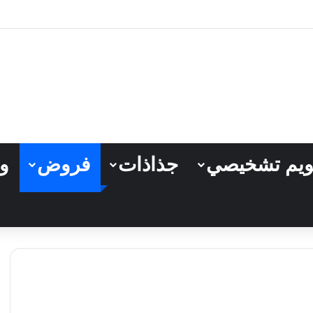
مستوى السادس ابتدائي (PDF)
ويم تشخيصي
جذاذات
فروض
وث