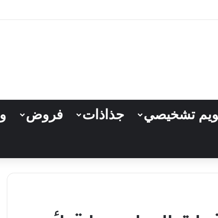
مستوى السادس ابتدائي (PDF)
ويم تشخيصي
جذاذات
فروض
وث