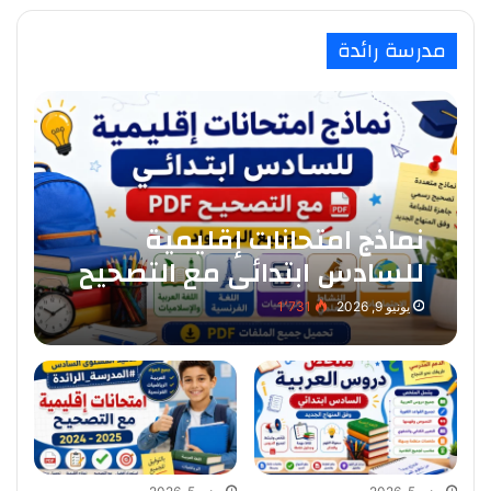
مدرسة رائدة
نماذج امتحانات إقليمية
للسادس ابتدائي مع التصحيح
PDF لجميع المواد
يونيو 9, 2026
1٬731