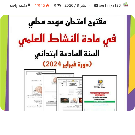
أرسل
benhniya123
يناير 19, 2026
0
1٬045
دقيقة واحدة
بريدا
إلكترونيا