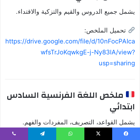
يشمل جميع الدروس والقيم والتزكية والاقتداء.
تحميل الملخص:
https://drive.google.com/file/d/10nFocPAIca
wfsTrJoKqwkgE-j-Ny83lA/view?
usp=sharing
ملخص اللغة الفرنسية السادس
ابتدائي
يشمل القواعد، التصريف، المفردات والفهم.
يسبوك
‫X
واتساب
تيلقرام
ڤايبر