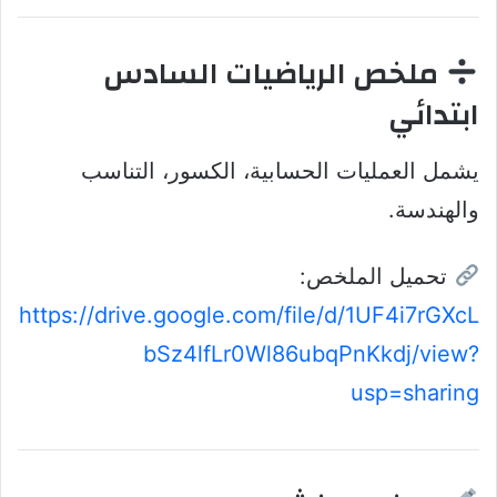
ملخص الرياضيات السادس
ابتدائي
يشمل العمليات الحسابية، الكسور، التناسب
والهندسة.
تحميل الملخص:
https://drive.google.com/file/d/1UF4i7rGXcL
bSz4lfLr0Wl86ubqPnKkdj/view?
usp=sharing