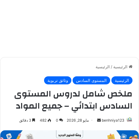
الرئيسية
/
الرئيسية
الرئيسية
المستوى السادس
وثائق تربوية
ملخص شامل لدروس المستوى
السادس ابتدائي – جميع المواد
أرسل
benhniya123
مايو 28, 2026
0
482
3 دقائق
بريدا
إلكترونيا