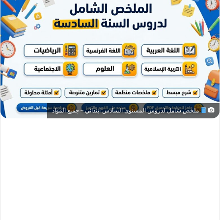
ملخص شامل لدروس المستوى السادس ابتدائي – جميع المواد