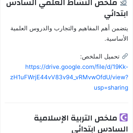
ملخص النشاط العلمي السادس
ابتدائي
يتضمن أهم المفاهيم والتجارب والدروس العلمية
الأساسية.
تحميل الملخص:
https://drive.google.com/file/d/19Kk-
zH1uFWrjE44vV83v94_vRMvwOfdU/view?
usp=sharing
ملخص التربية الإسلامية
السادس ابتدائي